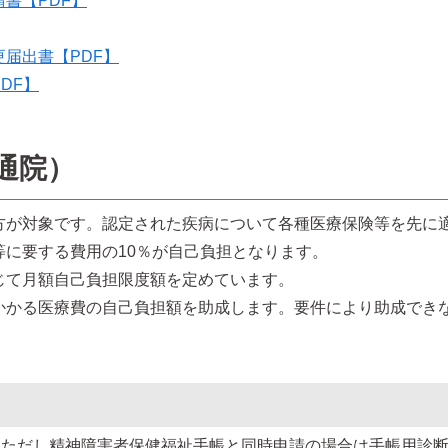
書【PDF】
届出書【PDF】
DF】
通院）
方が対象です。認定された疾病について各種医療保険等を先に
に要する費用の10％が自己負担となります。
じて月額自己負担限度額を定めています。
かかる医療費の自己負担額を助成します。要件により助成でき
、ただし精神障害者保健福祉手帳と同時申請の場合は手帳用診