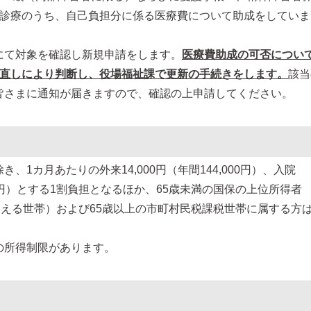
険診療のうち、自己負担分に係る医療費について助成をしていま
にて対象を確認し新規申請をします。
医療費助成の可否につい
見直しにより判断し、役場福祉課で更新の手続きをします。
該当
皆さまに通知が届きますので、確認の上申請してください。
1カ月あたりの外来14,000円（年間144,000円）、入院
000円）とする1割負担となるほか、65歳未満の国保の上位所得者
超える世帯）および65歳以上の市町村民税課税世帯に属する方
の所得制限があります。