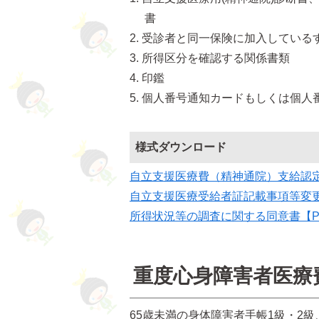
書
受診者と同一保険に加入している
所得区分を確認する関係書類
印鑑
個人番号通知カードもしくは個人
様式ダウンロード
自立支援医療費（精神通院）支給認定
自立支援医療受給者証記載事項等変更
所得状況等の調査に関する同意書【P
重度心身障害者医療
65歳未満の身体障害者手帳1級・2