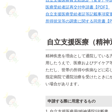
自立支援医療費支給認定（変更）申請
医療受給者証再交付申請書【PDF】
自立支援医療受給者証等記載事項変更
所得状況等の調査に関する同意書【P
自立支援医療（精神
精神疾患を理由として通院している
用したうえで、医療およびデイケア等
ただし、世帯の所得や疾病などに応
指定病院で通院治療を受けたときに
い場合があります。
申請する際に用意するもの
自立支援医療用(精神通院)診断書