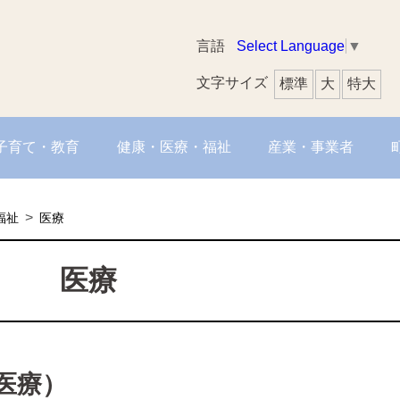
Select Language
▼
言語
文字サイズ
標準
大
特大
子育て・教育
健康・医療・福祉
産業・事業者
福祉
医療
医療
医療）