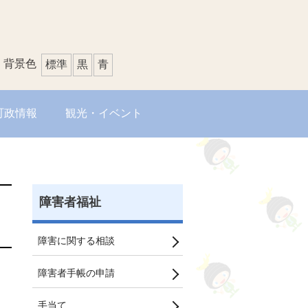
背景色
標準
黒
青
町政情報
観光・イベント
障害者福祉
障害に関する相談
障害者手帳の申請
手当て