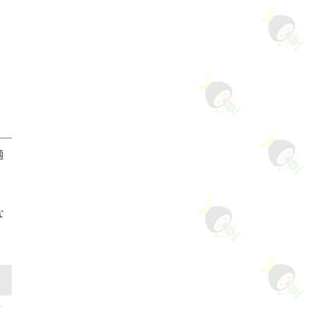
適
な
断