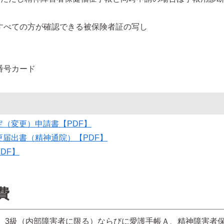
すべての方が確認できる被保険者証の写し
番号カード
（変更）申請書【PDF】
届出書（精神通院）【PDF】
DF】
費
級、3級（内部障害者に限る）ならびに愛護手帳Ａ、精神障害者