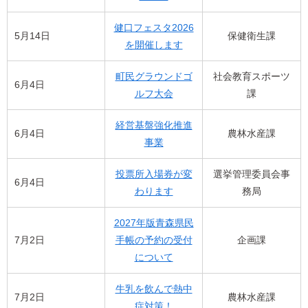
健口フェスタ2026
5月14日
保健衛生課
を開催します
町民グラウンドゴ
社会教育スポーツ
6月4日
ルフ大会
課
経営基盤強化推進
6月4日
農林水産課
事業
投票所入場券が変
選挙管理委員会事
6月4日
わります
務局
2027年版青森県民
7月2日
手帳の予約の受付
企画課
について
牛乳を飲んで熱中
7月2日
農林水産課
症対策！