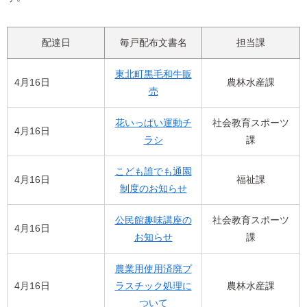
配達日
毎戸配布文書名
担当課
東北町黒毛和牛販
4月16日
農林水産課
売
花いっぱい運動チ
社会教育スポーツ
4月16日
ラシ
課
こども誰でも通園
4月16日
福祉課
制度のお知らせ
公民館趣味講座の
社会教育スポーツ
4月16日
お知らせ
課
農業用使用済廃プ
4月16日
ラスチック処理に
農林水産課
ついて