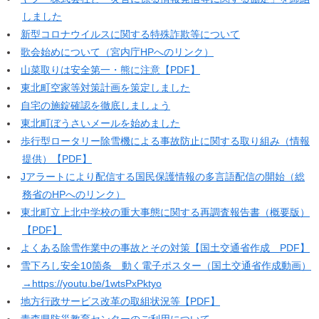
しました
新型コロナウイルスに関する特殊詐欺等について
歌会始めについて（宮内庁HPへのリンク）
山菜取りは安全第一・熊に注意【PDF】
東北町空家等対策計画を策定しました
自宅の施錠確認を徹底しましょう
東北町ぼうさいメールを始めました
歩行型ロータリー除雪機による事故防止に関する取り組み（情報
提供）【PDF】
Jアラートにより配信する国民保護情報の多言語配信の開始（総
務省のHPへのリンク）
東北町立上北中学校の重大事態に関する再調査報告書（概要版）
【PDF】
よくある除雪作業中の事故とその対策【国土交通省作成 PDF】
雪下ろし安全10箇条 動く電子ポスター（国土交通省作成動画）
→https://youtu.be/1wtsPxPktyo
地方行政サービス改革の取組状況等【PDF】