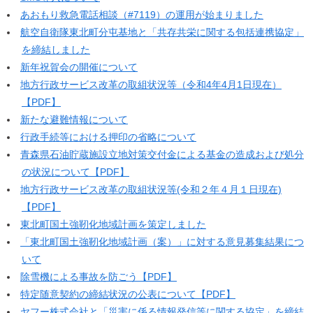
あおもり救急電話相談（#7119）の運用が始まりました
航空自衛隊東北町分屯基地と「共存共栄に関する包括連携協定」
を締結しました
新年祝賀会の開催について
地方行政サービス改革の取組状況等（令和4年4月1日現在）
【PDF】
新たな避難情報について
行政手続等における押印の省略について
青森県石油貯蔵施設立地対策交付金による基金の造成および処分
の状況について【PDF】
地方行政サービス改革の取組状況等(令和２年４月１日現在)
【PDF】
東北町国土強靭化地域計画を策定しました
「東北町国土強靭化地域計画（案）」に対する意見募集結果につ
いて
除雪機による事故を防ごう【PDF】
特定随意契約の締結状況の公表について【PDF】
ヤフー株式会社と「災害に係る情報発信等に関する協定」を締結