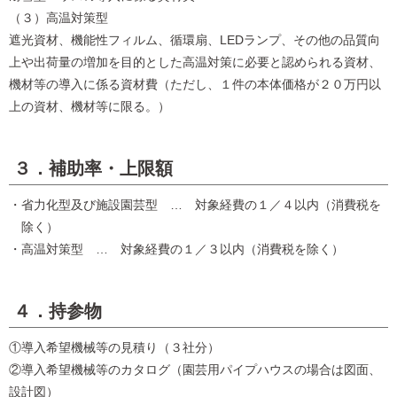
（３）高温対策型
遮光資材、機能性フィルム、循環扇、LEDランプ、その他の品質向
上や出荷量の増加を目的とした高温対策に必要と認められる資材、
機材等の導入に係る資材費（ただし、１件の本体価格が２０万円以
上の資材、機材等に限る。）
３．補助率・上限額
・省力化型及び施設園芸型 … 対象経費の１／４以内（消費税を
除く）
・高温対策型 … 対象経費の１／３以内（消費税を除く）
４．持参物
①導入希望機械等の見積り（３社分）
②導入希望機械等のカタログ（園芸用パイプハウスの場合は図面、
設計図）